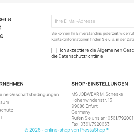
sere
d
Sie können Ihr Einverständnis jederzeit widerru
e
Kontaktinformationen finden Sie u. a. in der Da
Ich akzeptiere die Allgemeinen Ge
die Datenschutzrichtlinie
RNEHMEN
SHOP-EINSTELLUNGEN
MS JOBWEAR M. Scheske
meine Geschäftsbedingungen
Hohenwindenstr. 13
ssum
99086 Erfurt
schutz
Germany
kt
Rufen Sie uns an:
0361/792001
Fax:
0361/7920663
© 2026 - online-shop von PrestaShop™