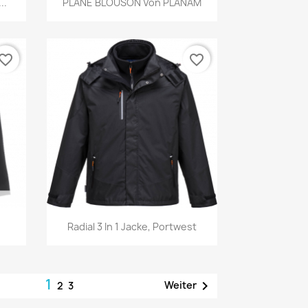
..
PLANE BLOUSON Von PLANAM
vorite_border
favorite_border
Vorschau

.
Radial 3 In 1 Jacke, Portwest
1

Weiter
2
3