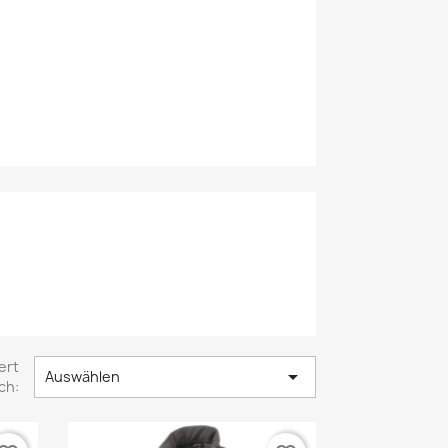
ert

Auswählen
ch: