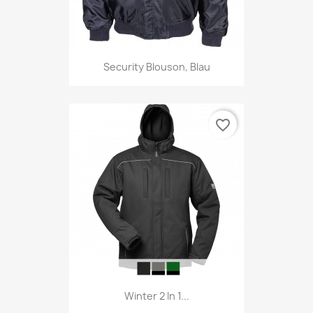
Security Blouson, Blau
favorite_border
Winter 2 In 1...