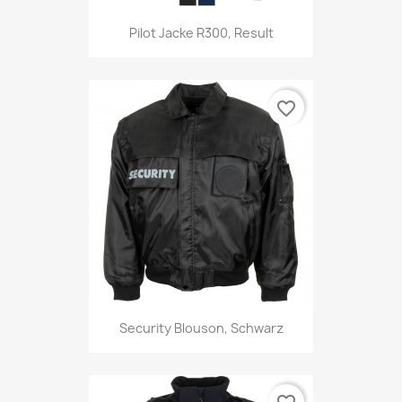
Pilot Jacke R300, Result
favorite_border
Security Blouson, Schwarz