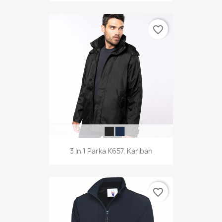
favorite_border
3 In 1 Parka K657, Kariban
favorite_border