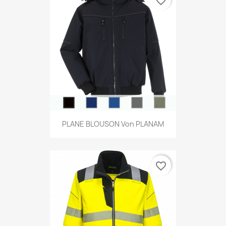
favorite_border
PLANE BLOUSON Von PLANAM
favorite_border