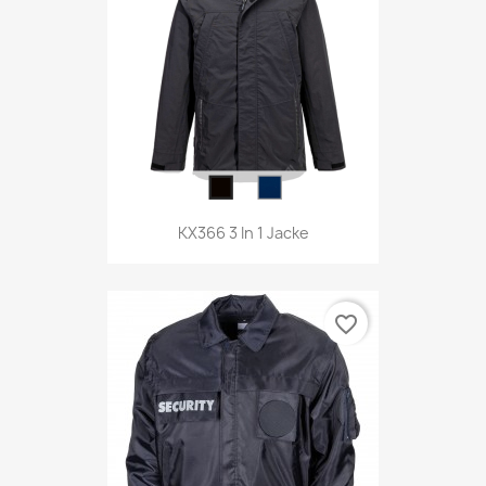
KX366 3 In 1 Jacke
favorite_border