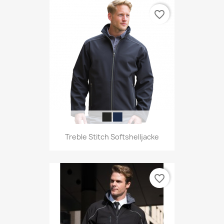
favorite_border
Treble Stitch Softshelljacke
favorite_border