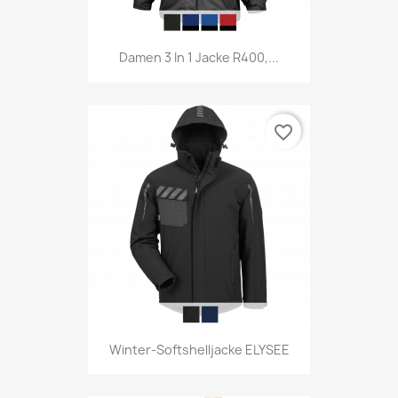
Damen 3 In 1 Jacke R400,...
favorite_border
Winter-Softshelljacke ELYSEE