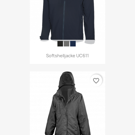
Softshelljacke UC611
favorite_border