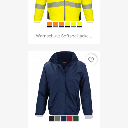
Warnschutz Softshelljacke...
favorite_border