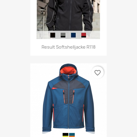
Result Softshelljacke R118
favorite_border