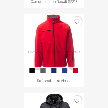
Damenblouson Result R221F
favorite_border
Softshelljacke Alaska
favorite_border