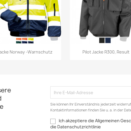
Vorschau
Vorschau


acke Norway -Warnschutz
Pilot Jacke R300, Result
sere
d
Sie können Ihr Einverständnis jederzeit widerru
e
Kontaktinformationen finden Sie u. a. in der Da
Ich akzeptiere die Allgemeinen Ge
die Datenschutzrichtlinie