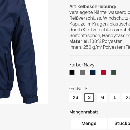
Artikelbeschreibung:
versiegelte Nähte, wasserd
Reißverschluss, Windschutzle
Kapuze im Kragen, elastisch
durch Klettverschluss verst
Seitentaschen, Handytasche,
Material:
100% Polyester
Innen: 250 g/m² Polyester (F
_____________________________
Farbe: Navy
Schwarz
Grau
Rot
Flasch
Navy
Größe: S
XS
S
M
L
X
Mengenrabatt
Menge
Stückp