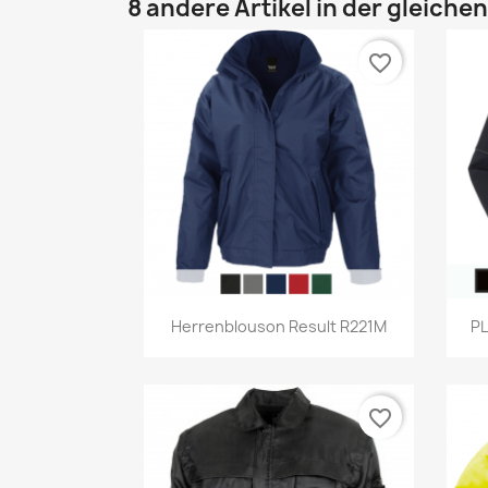
8 andere Artikel in der gleiche
favorite_border
Vorschau

Herrenblouson Result R221M
P
favorite_border