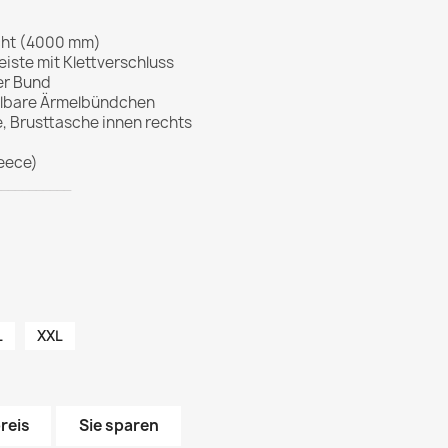
icht (4000 mm)
iste mit Klettverschluss
er Bund
ellbare Ärmelbündchen
 Brusttasche innen rechts
leece)
___________
engrün
L
XXL
reis
Sie sparen