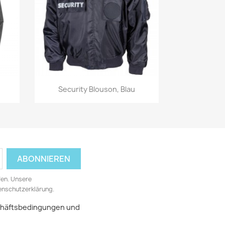
Vorschau

Security Blouson, Blau
fen. Unsere
tenschutzerklärung.
schäftsbedingungen und