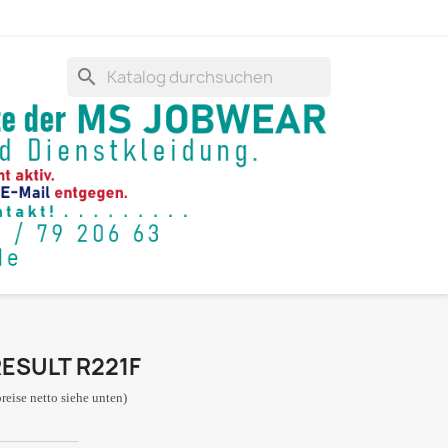
search
ESULT R221F
preise netto siehe unten)
____________