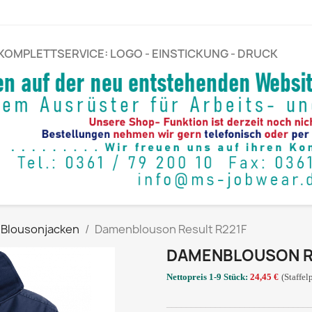
KOMPLETTSERVICE: LOGO - EINSTICKUNG - DRUCK
Blousonjacken
Damenblouson Result R221F
DAMENBLOUSON R
Nettopreis 1-9 Stück:
24,45
€
(Staffel
_____________________________