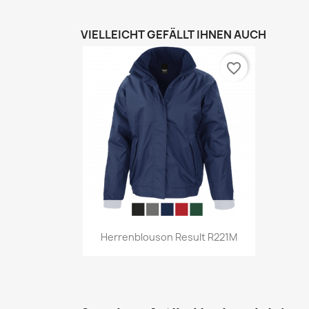
VIELLEICHT GEFÄLLT IHNEN AUCH
favorite_border
Vorschau

Herrenblouson Result R221M