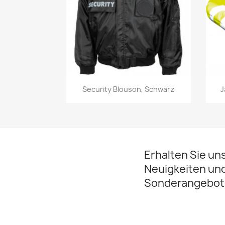
Vorschau

Security Blouson, Schwarz
J
Erhalten Sie un
Neuigkeiten un
Sonderangebot