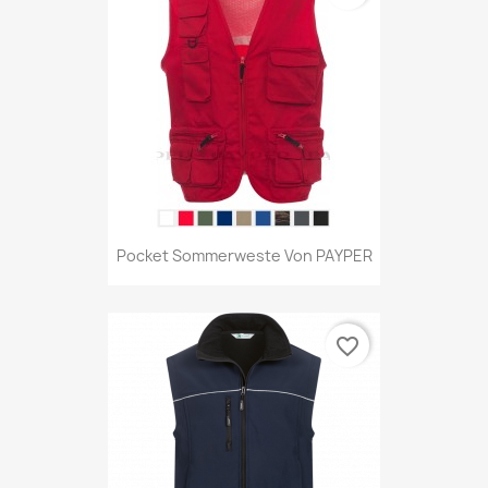
Pocket Sommerweste Von PAYPER
favorite_border