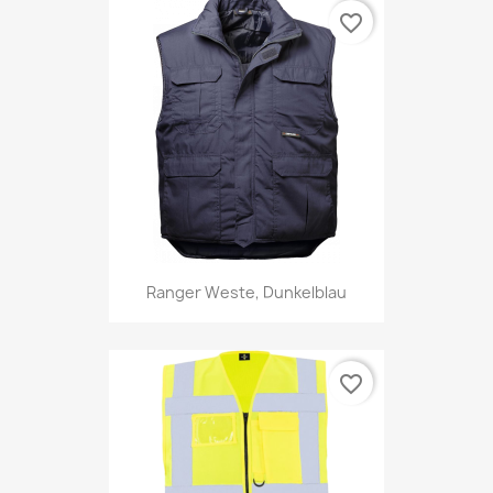
favorite_border
Ranger Weste, Dunkelblau
favorite_border