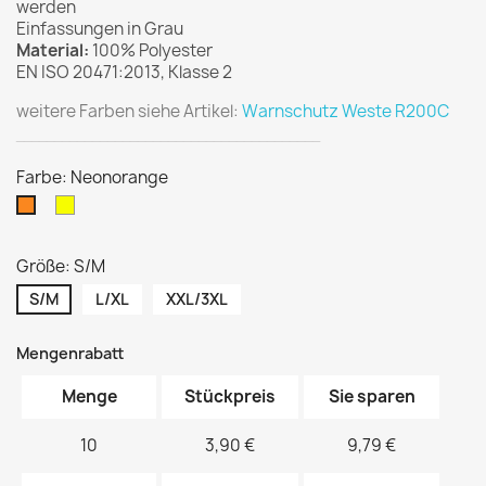
werden
Einfassungen in Grau
Material:
100% Polyester
EN ISO 20471:2013, Klasse 2
weitere Farben siehe Artikel:
Warnschutz Weste R200C
________________________________________
Farbe: Neonorange
Neongelb
Neonorange
Größe: S/M
S/M
L/XL
XXL/3XL
Mengenrabatt
Menge
Stückpreis
Sie sparen
10
3,90 €
9,79 €