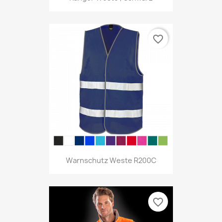
favorite_border
Warnschutz Weste R200C
favorite_border