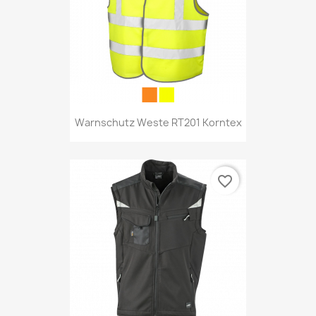
Warnschutz Weste RT201 Korntex
favorite_border