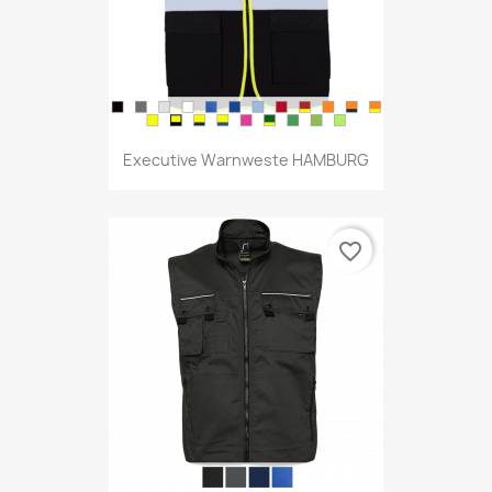
Executive Warnweste HAMBURG
favorite_border