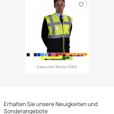
favorite_border
Executive Weste YOKO
Erhalten Sie unsere Neuigkeiten und
Sonderangebote