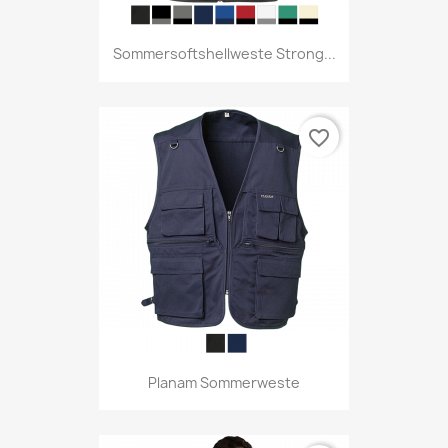
Sommersoftshellweste Strong...
favorite_border
Planam Sommerweste