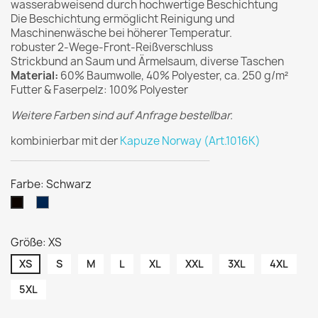
wasserabweisend durch hochwertige Beschichtung
Die Beschichtung ermöglicht Reinigung und
Maschinenwäsche bei höherer Temperatur.
robuster 2-Wege-Front-Reißverschluss
Strickbund an Saum und Ärmelsaum, diverse Taschen
Material:
60% Baumwolle, 40% Polyester, ca. 250 g/m²
Futter & Faserpelz: 100% Polyester
Weitere Farben sind auf Anfrage bestellbar.
kombinierbar mit der
Kapuze Norway (Art.1016K)
________________________________________
Farbe: Schwarz
Dunkelblau
Schwarz
Größe: XS
XS
S
M
L
XL
XXL
3XL
4XL
5XL