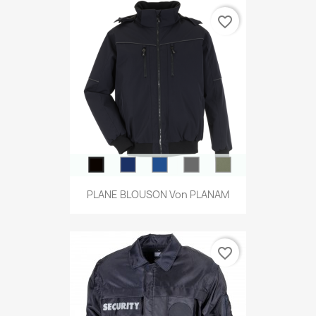
favorite_border
PLANE BLOUSON Von PLANAM
favorite_border