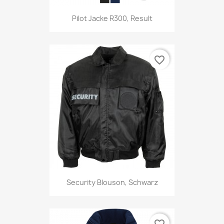
Pilot Jacke R300, Result
favorite_border
Security Blouson, Schwarz