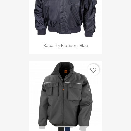
Security Blouson, Blau
favorite_border