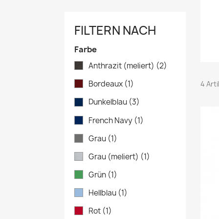
FILTERN NACH
Farbe
Anthrazit (meliert)
(2)
Bordeaux
(1)
4 Art
Dunkelblau
(3)
French Navy
(1)
Grau
(1)
Grau (meliert)
(1)
Grün
(1)
Hellblau
(1)
Rot
(1)