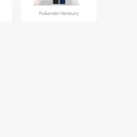
Vorschau

Pullunder Henbury