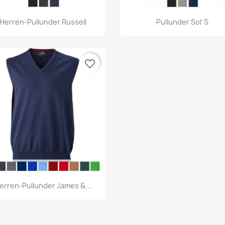
Vorschau
Vorschau


Herren-Pullunder Russell
Pullunder Sol´s
favorite_border
Vorschau

erren-Pullunder James &...
+6