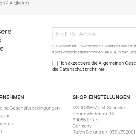
von 4 Artikel(n)
sere
d
Sie können Ihr Einverständnis jederzeit widerru
e
Kontaktinformationen finden Sie u. a. in der Da
Ich akzeptiere die Allgemeinen Ge
die Datenschutzrichtlinie
RNEHMEN
SHOP-EINSTELLUNGEN
MS JOBWEAR M. Scheske
meine Geschäftsbedingungen
Hohenwindenstr. 13
ssum
99086 Erfurt
schutz
Germany
kt
Rufen Sie uns an:
0361/792001