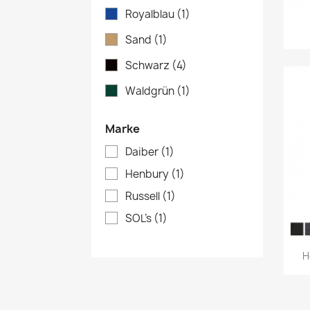
Royalblau
(1)
Sand
(1)
Schwarz
(4)
Waldgrün
(1)
Marke
Daiber
(1)
Henbury
(1)
Russell
(1)
SOL's
(1)
H